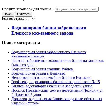
Введите заголовок для поиска...
Поиск
Очистить
Кол-во строк:
Водонапорная башня заброшенного
Елецкого кожевенного завода
Новые материалы
Водонапорная башня заброшенного Елецкого
кожевенного завода
Черусти, заброшенная водонапорная башня на задворках
бывшего депо
Водонапорная башня станции Зубцов
Водонапорная башня в Деденево
Недостроенная радиорелейная башня в Коньково
Горбачево, водонапорная башня пожарной части № 15
Видное, водонапорная башня на Заводской улице
Поселок Правдинский, дом на пересечении Лесной и 2-
й Проектной улиц
Дорохово, водонапорная башня завода железобетонных
изделий «Устой»