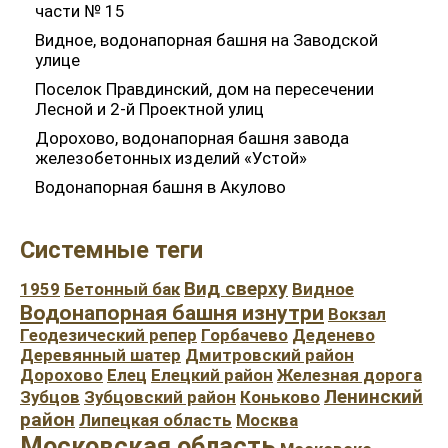
части № 15
Видное, водонапорная башня на Заводской
улице
Поселок Правдинский, дом на пересечении
Лесной и 2-й Проектной улиц
Дорохово, водонапорная башня завода
железобетонных изделий «Устой»
Водонапорная башня в Акулово
Системные теги
Вид сверху
1959
Бетонный бак
Видное
Водонапорная башня изнутри
Вокзал
Геодезический репер
Горбачево
Деденево
Деревянный шатер
Дмитровский район
Дорохово
Елец
Елецкий район
Железная дорога
Ленинский
Зубцов
Зубцовский район
Коньково
район
Липецкая область
Москва
Московская область