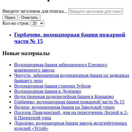
Введите заголовок для поиска...
Поиск
Очистить
Кол-во строк:
Горбачево, водонапорная башня пожарной
части № 15
Новые материалы
Водонапорная башня заброшенного Елецкого
кожевенного завода
Черусти, заброшенная водонапорная башня на задворках
бывшего депо
Водонапорная башня станции Зубцов
Водонапорная башня в Деденево
Недостроенная радиорелейная башня в Коньково
Горбачево, водонапорная башня пожарной части № 15
Видное, водонапорная башня на Заводской улице
Поселок Правдинский, дом на пересечении Лесной и 2-
й Проектной улиц
Дорохово, водонапорная башня завода железобетонных
изделий «Устой»